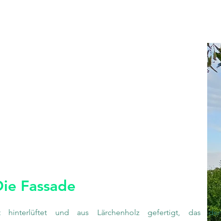
Die Fassade
st hinterlüftet und aus Lärchenholz gefertigt, das de