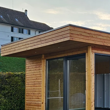
n
t
z