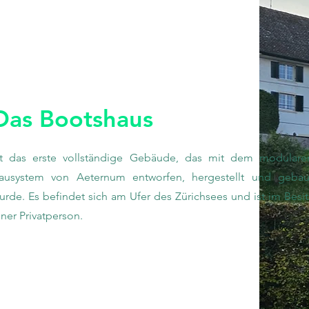
Das Bootshaus
st das erste vollständige Gebäude, das mit dem modulare
ausystem von Aeternum entworfen, hergestellt und gebau
urde. Es befindet sich am Ufer des Zürichsees und ist im Besit
iner Privatperson.